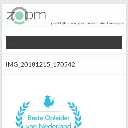
Ga
naar
de
inhoud
ZOOM
praktijk voor psychosociale therapie
Menu
IMG_20181215_170542