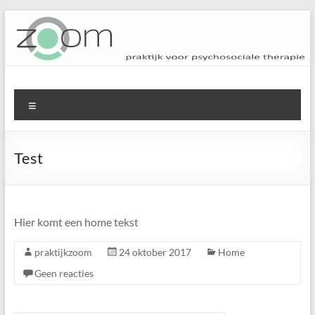
Ga
naar
de
inhoud
ZOOM
praktijk voor psychosociale therapie
Menu
Test
Hier komt een home tekst
praktijkzoom
24 oktober 2017
Home
Geen reacties